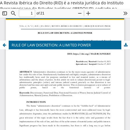
A Revista Ibérica do Direito (RID) é a revista jurídica do Instituto
Iberoamericano de Estudos Jurídicos (IBEROJUR), sediado na
Cidade do Porto, Portugal. Promove a difusão do conhecimento
jurídico iberoamericano nas variadas vertentes do Direito Público
e Direito Privado, valorizando estudos que destacam o direito
comparado iberoamericano ou aqueles originários dos países da
América Latina, Espanha e Portugal. ISSN: 2184-7487
RULE OF LAW DISCRETION: A LIMITED POWER