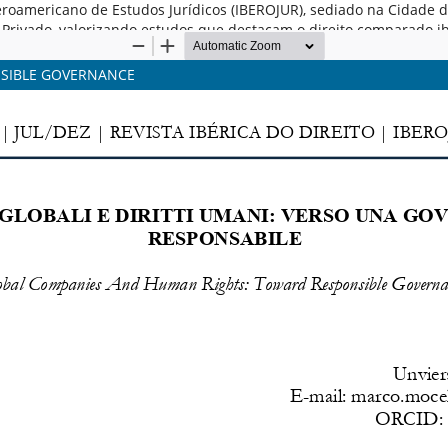
o Iberoamericano de Estudos Jurídicos (IBEROJUR), sediado na Cidade
to Privado, valorizando estudos que destacam o direito comparado 
SIBLE GOVERNANCE