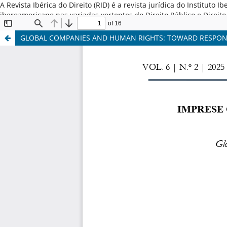
A Revista Ibérica do Direito (RID) é a revista jurídica do Institut
iberoamericano nas variadas vertentes do Direito Público e Direi
Latina, Espanha e Portugal. ISSN: 2184-7487
GLOBAL COMPANIES AND HUMAN RIGHTS: TOWARD RESPON