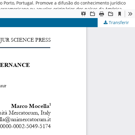
 do Porto, Portugal. Promove a difusão do conhecimento jurídico
iberoamericano ou aqueles originários dos países da América
Transferir