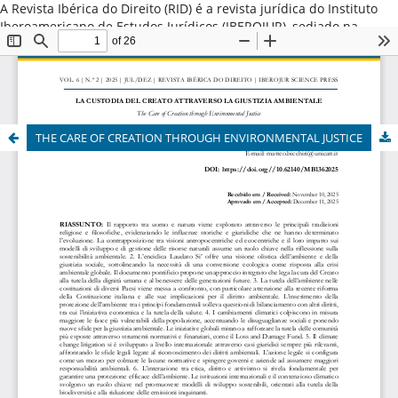
A Revista Ibérica do Direito (RID) é a revista jurídica do Instituto
Iberoamericano de Estudos Jurídicos (IBEROJUR), sediado na
Cidade do Porto, Portugal. Promove a difusão do conhecimento
jurídico iberoamericano nas variadas vertentes do Direito Público
e Direito Privado, valorizando estudos que destacam o direito
comparado iberoamericano ou aqueles originários dos países da
América Latina, Espanha e Portugal. ISSN: 2184-7487
THE CARE OF CREATION THROUGH ENVIRONMENTAL JUSTICE