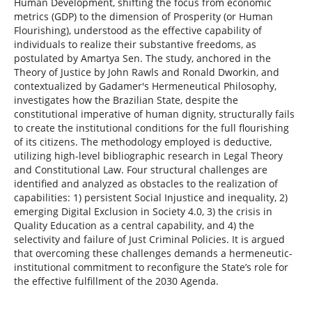
Human Development, shifting the focus from economic
metrics (GDP) to the dimension of Prosperity (or Human
Flourishing), understood as the effective capability of
individuals to realize their substantive freedoms, as
postulated by Amartya Sen. The study, anchored in the
Theory of Justice by John Rawls and Ronald Dworkin, and
contextualized by Gadamer's Hermeneutical Philosophy,
investigates how the Brazilian State, despite the
constitutional imperative of human dignity, structurally fails
to create the institutional conditions for the full flourishing
of its citizens. The methodology employed is deductive,
utilizing high-level bibliographic research in Legal Theory
and Constitutional Law. Four structural challenges are
identified and analyzed as obstacles to the realization of
capabilities: 1) persistent Social Injustice and inequality, 2)
emerging Digital Exclusion in Society 4.0, 3) the crisis in
Quality Education as a central capability, and 4) the
selectivity and failure of Just Criminal Policies. It is argued
that overcoming these challenges demands a hermeneutic-
institutional commitment to reconfigure the State’s role for
the effective fulfillment of the 2030 Agenda.