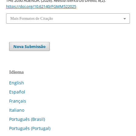
THE 2030 AGENDA. (2026).
Revista Ibérica Do Direito
,
6
(2).
https://doi.org/10.62140/FGMM522025
Mais Formatos de Citação
Nova Submissão
Idioma
English
Español
Français
Italiano
Português (Brasil)
Português (Portugal)