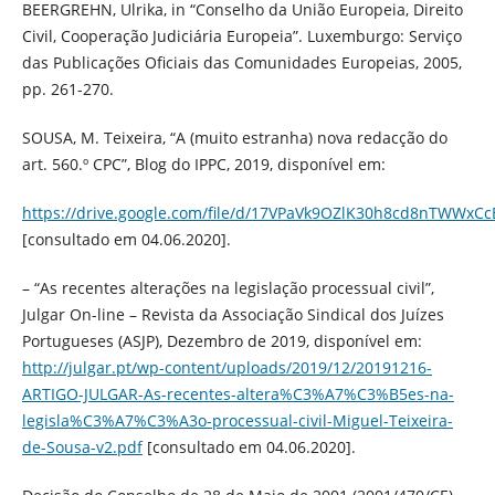
BEERGREHN, Ulrika, in “Conselho da União Europeia, Direito
Civil, Cooperação Judiciária Europeia”. Luxemburgo: Serviço
das Publicações Oficiais das Comunidades Europeias, 2005,
pp. 261-270.
SOUSA, M. Teixeira, “A (muito estranha) nova redacção do
art. 560.º CPC”, Blog do IPPC, 2019, disponível em:
https://drive.google.com/file/d/17VPaVk9OZlK30h8cd8nTWWx
[consultado em 04.06.2020].
– “As recentes alterações na legislação processual civil”,
Julgar On-line – Revista da Associação Sindical dos Juízes
Portugueses (ASJP), Dezembro de 2019, disponível em:
http://julgar.pt/wp-content/uploads/2019/12/20191216-
ARTIGO-JULGAR-As-recentes-altera%C3%A7%C3%B5es-na-
legisla%C3%A7%C3%A3o-processual-civil-Miguel-Teixeira-
de-Sousa-v2.pdf
[consultado em 04.06.2020].