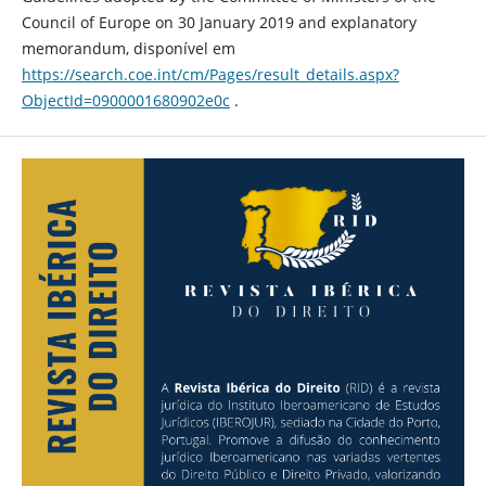
Council of Europe on 30 January 2019 and explanatory
memorandum, disponível em
https://search.coe.int/cm/Pages/result_details.aspx?
ObjectId=0900001680902e0c
.