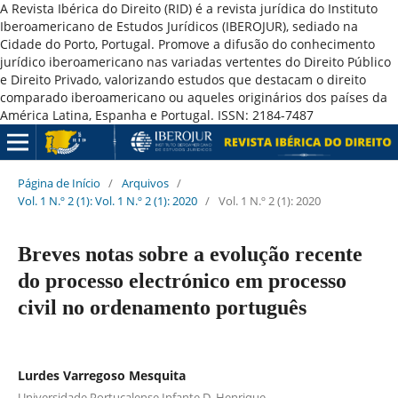
A Revista Ibérica do Direito (RID) é a revista jurídica do Instituto
Iberoamericano de Estudos Jurídicos (IBEROJUR), sediado na
Cidade do Porto, Portugal. Promove a difusão do conhecimento
jurídico iberoamericano nas variadas vertentes do Direito Público
e Direito Privado, valorizando estudos que destacam o direito
comparado iberoamericano ou aqueles originários dos países da
América Latina, Espanha e Portugal. ISSN: 2184-7487
Página de Início
/
Arquivos
/
Vol. 1 N.º 2 (1): Vol. 1 N.º 2 (1): 2020
/
Vol. 1 N.º 2 (1): 2020
Breves notas sobre a evolução recente
do processo electrónico em processo
civil no ordenamento português
Lurdes Varregoso Mesquita
Universidade Portucalense Infante D. Henrique