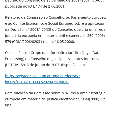
Decisão do Conselho de 28 de Maio de 2001 (2001/470/CE),
publicada no JO L 174 de 27.6.2001.
Relatório da Comissão ao Conselho, ao Parlamento Europeu
e ao Comité Económico e Social Europeu sobre a aplicação
da Decisão n.° 2001/470/CE do Conselho que cria uma rede
judiciária europeia em matéria civil e comercial, SEC (2006)
579 (COM/2006/0203 final de 16.05.2006).
Conclusões do Grupo da Informática Jurídica (Legal Data
Processing) no Conselho de Justiça e Assuntos Internos,
JUSTCIV 159, 5 de junho de 2007, disponível em
http://register.consilium.europa.eu/doc/srv?
l=EN&f=ST%2010393%202007%20INIT
.
Comunicação da Comissão sobre o “Rumo a uma estratégia
europeia em matéria de justiça electrónica”, COM(2008) 329
final.