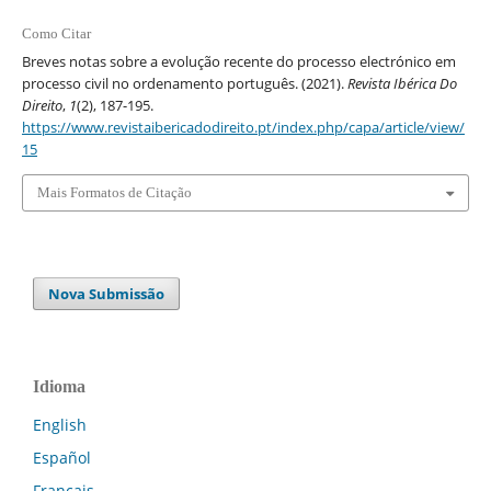
Como Citar
Breves notas sobre a evolução recente do processo electrónico em
processo civil no ordenamento português. (2021).
Revista Ibérica Do
Direito
,
1
(2), 187-195.
https://www.revistaibericadodireito.pt/index.php/capa/article/view/
15
Mais Formatos de Citação
Nova Submissão
Idioma
English
Español
Français