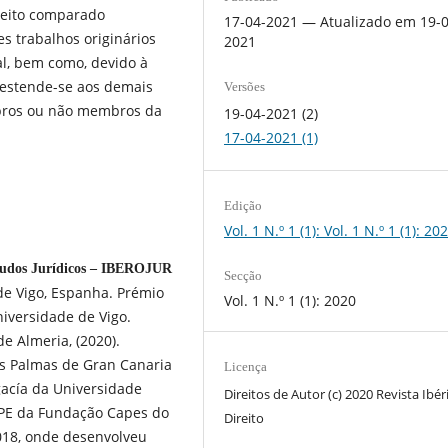
reito comparado
17-04-2021 — Atualizado em 19-0
 trabalhos originários
2021
al, bem como, devido à
, estende-se aos demais
Versões
bros ou não membros da
19-04-2021 (2)
17-04-2021 (1)
Edição
Vol. 1 N.º 1 (1): Vol. 1 N.º 1 (1): 20
studos Jurídicos – IBEROJUR
Secção
e Vigo, Espanha. Prémio
Vol. 1 N.º 1 (1): 2020
iversidade de Vigo.
e Almeria, (2020).
as Palmas de Gran Canaria
Licença
acía da Universidade
Direitos de Autor (c) 2020 Revista Ibér
PE da Fundação Capes do
Direito
 2018, onde desenvolveu