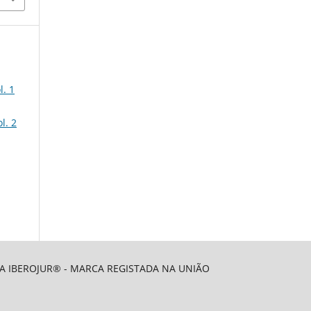
l. 1
l. 2
 A IBEROJUR® - MARCA REGISTADA NA UNIÃO