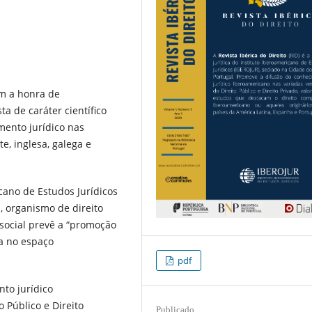
êm a honra de
a de caráter científico
mento jurídico nas
e, inglesa, galega e
icano de Estudos Jurídicos
, organismo de direito
ocial prevê a “promoção
a no espaço
pdf
to jurídico
 Público e Direito
Publicado