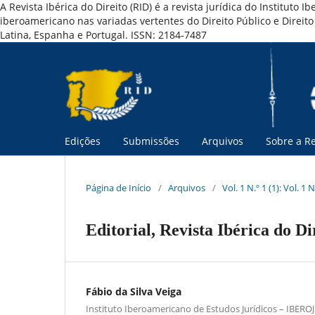
A Revista Ibérica do Direito (RID) é a revista jurídica do Institut
iberoamericano nas variadas vertentes do Direito Público e Direi
Latina, Espanha e Portugal. ISSN: 2184-7487
Edições
Submissões
Arquivos
Sobre a Re
Página de Início
/
Arquivos
/
Vol. 1 N.º 1 (1): Vol. 1 N
Editorial, Revista Ibérica do Dir
Fábio da Silva Veiga
Instituto Iberoamericano de Estudos Jurídicos – IBERO