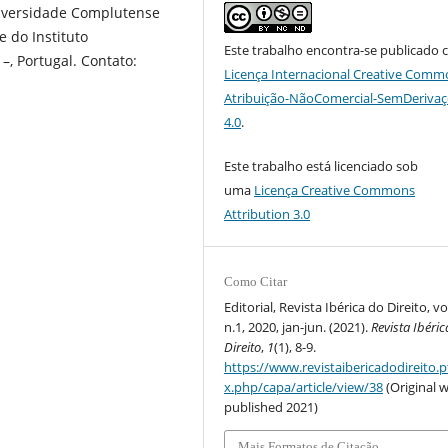
Universidade Complutense
e do Instituto
Este trabalho encontra-se publicado 
–, Portugal. Contato:
Licença Internacional Creative Comm
Atribuição-NãoComercial-SemDeriva
4.0
.
Este trabalho está licenciado sob
uma
Licença Creative Commons
Attribution 3.0
Como Citar
Editorial, Revista Ibérica do Direito, vol
n.1, 2020, jan-jun. (2021).
Revista Ibéri
Direito
,
1
(1), 8-9.
https://www.revistaibericadodireito.p
x.php/capa/article/view/38
(Original 
published 2021)
Mais Formatos de Citação